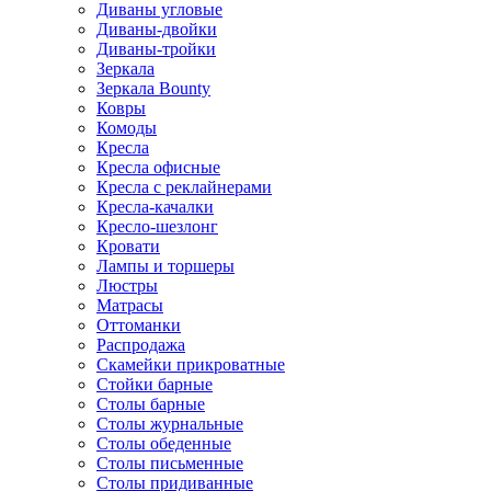
Диваны угловые
Диваны-двойки
Диваны-тройки
Зеркала
Зеркала Bounty
Ковры
Комоды
Кресла
Кресла офисные
Кресла с реклайнерами
Кресла-качалки
Кресло-шезлонг
Кровати
Лампы и торшеры
Люстры
Матрасы
Оттоманки
Распродажа
Скамейки прикроватные
Стойки барные
Столы барные
Столы журнальные
Столы обеденные
Столы письменные
Столы придиванные