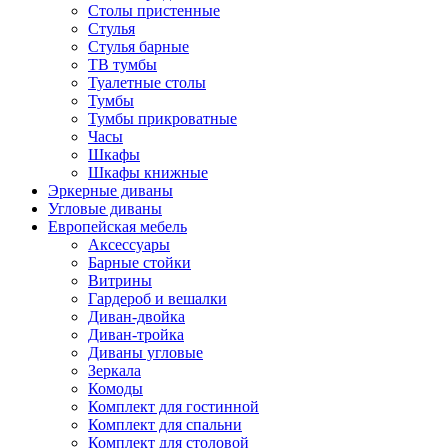
Столы пристенные
Стулья
Стулья барные
ТВ тумбы
Туалетные столы
Тумбы
Тумбы прикроватные
Часы
Шкафы
Шкафы книжные
Эркерные диваны
Угловые диваны
Европейская мебель
Аксессуары
Барные стойки
Витрины
Гардероб и вешалки
Диван-двойка
Диван-тройка
Диваны угловые
Зеркала
Комоды
Комплект для гостинной
Комплект для спальни
Комплект для столовой