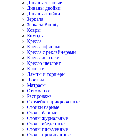
Диваны угловые
Диваны-двойки
Диваны-тройки
Зеркала
Зеркала Bounty
Ковры
Комоды
Кресла
Кресла офисные
Кресла с реклайнерами
Кресла-качалки
Кресло-шезлонг
Кровати
Лампы и торшеры
Люстры
Матрасы
Оттоманки
Распродажа
Скамейки прикроватные
Стойки барные
Столы барные
Столы журнальные
Столы обеденные
Столы письменные
Столы придиванные