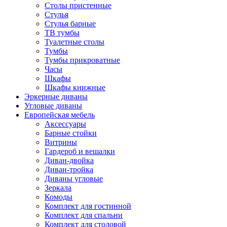
Столы пристенные
Стулья
Стулья барные
ТВ тумбы
Туалетные столы
Тумбы
Тумбы прикроватные
Часы
Шкафы
Шкафы книжные
Эркерные диваны
Угловые диваны
Европейская мебель
Аксессуары
Барные стойки
Витрины
Гардероб и вешалки
Диван-двойка
Диван-тройка
Диваны угловые
Зеркала
Комоды
Комплект для гостинной
Комплект для спальни
Комплект для столовой