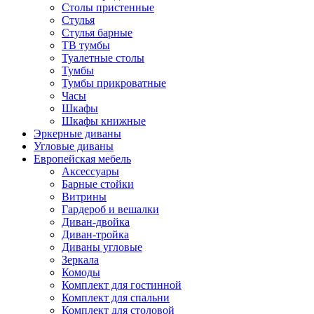
Столы пристенные
Стулья
Стулья барные
ТВ тумбы
Туалетные столы
Тумбы
Тумбы прикроватные
Часы
Шкафы
Шкафы книжные
Эркерные диваны
Угловые диваны
Европейская мебель
Аксессуары
Барные стойки
Витрины
Гардероб и вешалки
Диван-двойка
Диван-тройка
Диваны угловые
Зеркала
Комоды
Комплект для гостинной
Комплект для спальни
Комплект для столовой