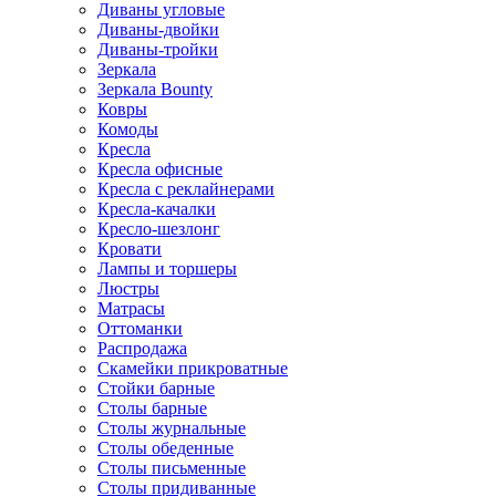
Диваны угловые
Диваны-двойки
Диваны-тройки
Зеркала
Зеркала Bounty
Ковры
Комоды
Кресла
Кресла офисные
Кресла с реклайнерами
Кресла-качалки
Кресло-шезлонг
Кровати
Лампы и торшеры
Люстры
Матрасы
Оттоманки
Распродажа
Скамейки прикроватные
Стойки барные
Столы барные
Столы журнальные
Столы обеденные
Столы письменные
Столы придиванные