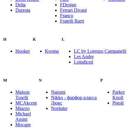
Delta
FDesign
Duresta
Ferrari Divani
Franco
Fratelli Barri
H
K
L
Hooker
Keoma
LC by Lorenzo Campanelli
Les Andre
Loiudiced
M
N
P
Maison
Narumi
Parker
Toselli
Nikko - фарфор класса
Knoll
MCAkcent
Люкс
Pigoli
Miazzo
Noritake
Michael
Amini
Mocape