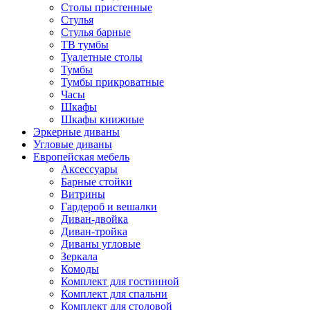
Столы пристенные
Стулья
Стулья барные
ТВ тумбы
Туалетные столы
Тумбы
Тумбы прикроватные
Часы
Шкафы
Шкафы книжные
Эркерные диваны
Угловые диваны
Европейская мебель
Аксессуары
Барные стойки
Витрины
Гардероб и вешалки
Диван-двойка
Диван-тройка
Диваны угловые
Зеркала
Комоды
Комплект для гостинной
Комплект для спальни
Комплект для столовой