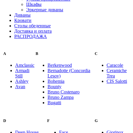
Шкафы
Эркерные диваны
Диваны
Кровати
Столы обеденные
Доставка и оплата
РАСПРОДАЖА
A
B
C
Amclassic
Berkenwood
Caracole
Armadi
Bernadotte (Concordia
Ceramiche
Still
Lesov)
Trea
Ashley
Bohemia
CIS Salotti
Avan
Bounty
Bruno Costenaro
Bruno Zampa
Bugatti
D
F
G
Deep House
Face
Giorinox