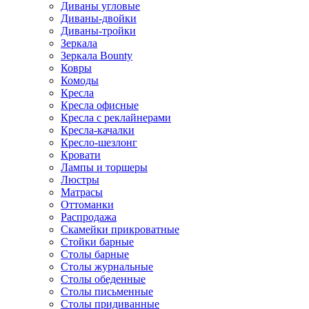
Диваны угловые
Диваны-двойки
Диваны-тройки
Зеркала
Зеркала Bounty
Ковры
Комоды
Кресла
Кресла офисные
Кресла с реклайнерами
Кресла-качалки
Кресло-шезлонг
Кровати
Лампы и торшеры
Люстры
Матрасы
Оттоманки
Распродажа
Скамейки прикроватные
Стойки барные
Столы барные
Столы журнальные
Столы обеденные
Столы письменные
Столы придиванные