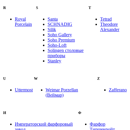
R
S
T
Royal
Santa
Tetrad
Porcelain
SCHNADIG
Theodore
Silik
Alexander
Soho Gallery
Soho Premium
Soho-Loft
Solingen столовые
приборы
Stanley
U
W
Z
Uttermost
Weimar Porzellan
Zafferano
(Веймар)
И
Ф
Императорский фарфоровый
Фарфор
завод
Тиршенройт