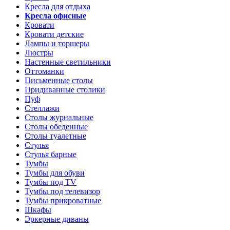
Кресла для отдыха
Кресла офисные
Кровати
Кровати детские
Лампы и торшеры
Люстры
Настенные светильники
Оттоманки
Письменные столы
Придиванные столики
Пуф
Стеллажи
Столы журнальные
Столы обеденные
Столы туалетные
Стулья
Стулья барные
Тумбы
Тумбы для обуви
Тумбы под TV
Тумбы под телевизор
Тумбы прикроватные
Шкафы
Эркерные диваны