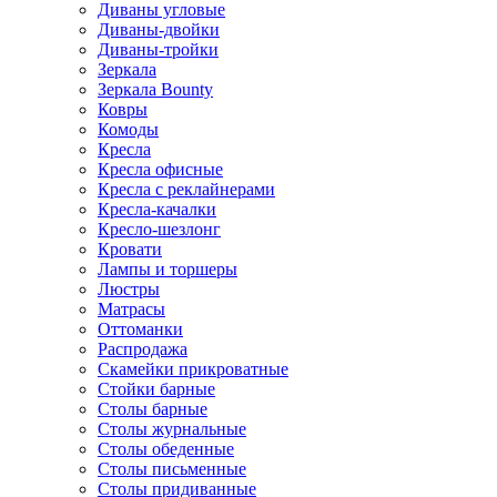
Диваны угловые
Диваны-двойки
Диваны-тройки
Зеркала
Зеркала Bounty
Ковры
Комоды
Кресла
Кресла офисные
Кресла с реклайнерами
Кресла-качалки
Кресло-шезлонг
Кровати
Лампы и торшеры
Люстры
Матрасы
Оттоманки
Распродажа
Скамейки прикроватные
Стойки барные
Столы барные
Столы журнальные
Столы обеденные
Столы письменные
Столы придиванные