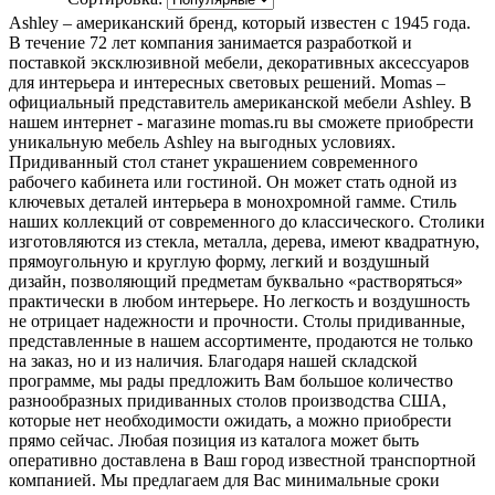
Ashley – американский бренд, который известен с 1945 года.
В течение 72 лет компания занимается разработкой и
поставкой эксклюзивной мебели, декоративных аксессуаров
для интерьера и интересных световых решений. Momas –
официальный представитель американской мебели Ashley. В
нашем интернет - магазине momas.ru вы сможете приобрести
уникальную мебель Аshley на выгодных условиях.
Придиванный стол станет украшением современного
рабочего кабинета или гостиной. Он может стать одной из
ключевых деталей интерьера в монохромной гамме. Стиль
наших коллекций от современного до классического. Столики
изготовляются из стекла, металла, дерева, имеют квадратную,
прямоугольную и круглую форму, легкий и воздушный
дизайн, позволяющий предметам буквально «растворяться»
практически в любом интерьере. Но легкость и воздушность
не отрицает надежности и прочности. Столы придиванные,
представленные в нашем ассортименте, продаются не только
на заказ, но и из наличия. Благодаря нашей складской
программе, мы рады предложить Вам большое количество
разнообразных придиванных столов производства США,
которые нет необходимости ожидать, а можно приобрести
прямо сейчас. Любая позиция из каталога может быть
оперативно доставлена в Ваш город известной транспортной
компанией. Мы предлагаем для Вас минимальные сроки