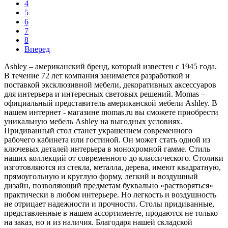
4
5
6
7
8
Вперед
Ashley – американский бренд, который известен с 1945 года.
В течение 72 лет компания занимается разработкой и
поставкой эксклюзивной мебели, декоративных аксессуаров
для интерьера и интересных световых решений. Momas –
официальный представитель американской мебели Ashley. В
нашем интернет - магазине momas.ru вы сможете приобрести
уникальную мебель Аshley на выгодных условиях.
Придиванный стол станет украшением современного
рабочего кабинета или гостиной. Он может стать одной из
ключевых деталей интерьера в монохромной гамме. Стиль
наших коллекций от современного до классического. Столики
изготовляются из стекла, металла, дерева, имеют квадратную,
прямоугольную и круглую форму, легкий и воздушный
дизайн, позволяющий предметам буквально «растворяться»
практически в любом интерьере. Но легкость и воздушность
не отрицает надежности и прочности. Столы придиванные,
представленные в нашем ассортименте, продаются не только
на заказ, но и из наличия. Благодаря нашей складской