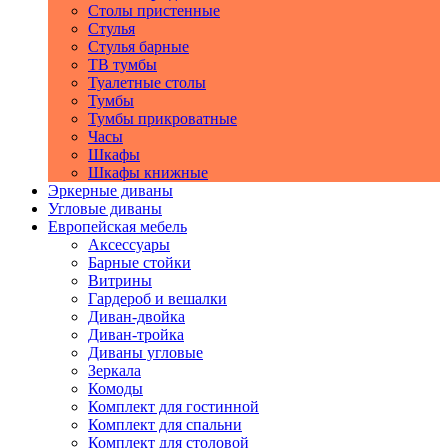
Столы пристенные
Стулья
Стулья барные
ТВ тумбы
Туалетные столы
Тумбы
Тумбы прикроватные
Часы
Шкафы
Шкафы книжные
Эркерные диваны
Угловые диваны
Европейская мебель
Аксессуары
Барные стойки
Витрины
Гардероб и вешалки
Диван-двойка
Диван-тройка
Диваны угловые
Зеркала
Комоды
Комплект для гостинной
Комплект для спальни
Комплект для столовой