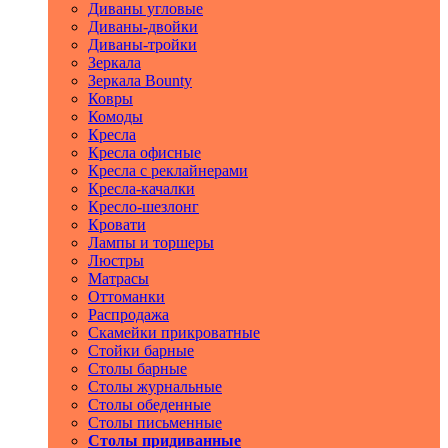
Диваны угловые
Диваны-двойки
Диваны-тройки
Зеркала
Зеркала Bounty
Ковры
Комоды
Кресла
Кресла офисные
Кресла с реклайнерами
Кресла-качалки
Кресло-шезлонг
Кровати
Лампы и торшеры
Люстры
Матрасы
Оттоманки
Распродажа
Скамейки прикроватные
Стойки барные
Столы барные
Столы журнальные
Столы обеденные
Столы письменные
Столы придиванные