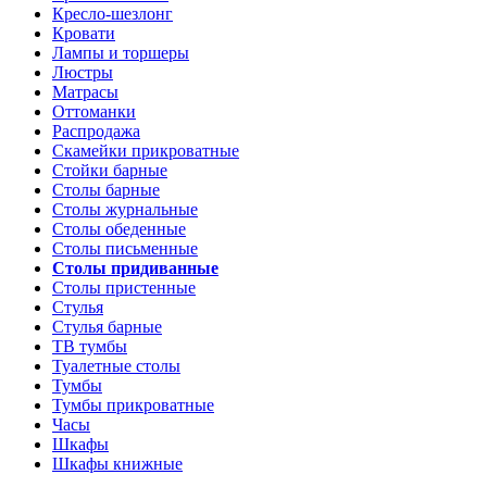
Кресло-шезлонг
Кровати
Лампы и торшеры
Люстры
Матрасы
Оттоманки
Распродажа
Скамейки прикроватные
Стойки барные
Столы барные
Столы журнальные
Столы обеденные
Столы письменные
Столы придиванные
Столы пристенные
Стулья
Стулья барные
ТВ тумбы
Туалетные столы
Тумбы
Тумбы прикроватные
Часы
Шкафы
Шкафы книжные