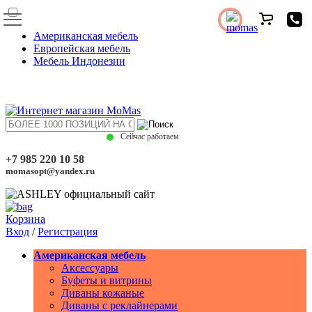
Американская мебель
Европейская мебель
Мебель Индонезии
Сейчас работаем
+7 985 220 10 58
momasopt@yandex.ru
Корзина
Вход
/
Регистрация
Американская мебель
Аксессуары
Буфеты и витрины
Диваны кожаные
Диваны с реклайнерами