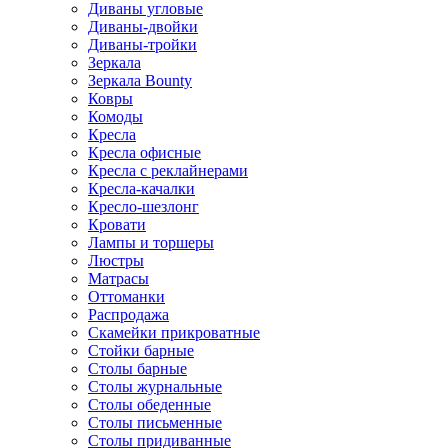
Диваны угловые
Диваны-двойки
Диваны-тройки
Зеркала
Зеркала Bounty
Ковры
Комоды
Кресла
Кресла офисные
Кресла с реклайнерами
Кресла-качалки
Кресло-шезлонг
Кровати
Лампы и торшеры
Люстры
Матрасы
Оттоманки
Распродажа
Скамейки прикроватные
Стойки барные
Столы барные
Столы журнальные
Столы обеденные
Столы письменные
Столы придиванные