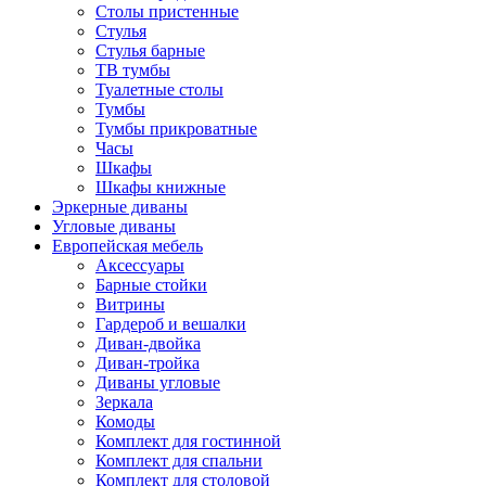
Столы пристенные
Стулья
Стулья барные
ТВ тумбы
Туалетные столы
Тумбы
Тумбы прикроватные
Часы
Шкафы
Шкафы книжные
Эркерные диваны
Угловые диваны
Европейская мебель
Аксессуары
Барные стойки
Витрины
Гардероб и вешалки
Диван-двойка
Диван-тройка
Диваны угловые
Зеркала
Комоды
Комплект для гостинной
Комплект для спальни
Комплект для столовой