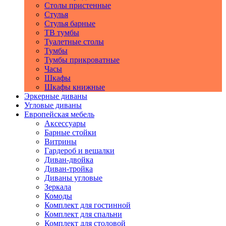
Столы пристенные
Стулья
Стулья барные
ТВ тумбы
Туалетные столы
Тумбы
Тумбы прикроватные
Часы
Шкафы
Шкафы книжные
Эркерные диваны
Угловые диваны
Европейская мебель
Аксессуары
Барные стойки
Витрины
Гардероб и вешалки
Диван-двойка
Диван-тройка
Диваны угловые
Зеркала
Комоды
Комплект для гостинной
Комплект для спальни
Комплект для столовой