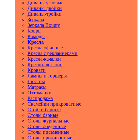
Диваны угловые
Диваны-двойки
Диваны-тройки
Зеркала
Зеркала Bounty
Ковры
Комоды
Кресла
Кресла офисные
Кресла с реклайнерами
Кресла-качалки
Кресло-шезлонг
Кровати
Лампы и торшеры
Люстры
Матрасы
Оттоманки
Распродажа
Скамейки прикроватные
Стойки барные
Столы барные
Столы журнальные
Столы обеденные
Столы письменные
Столы придиванные