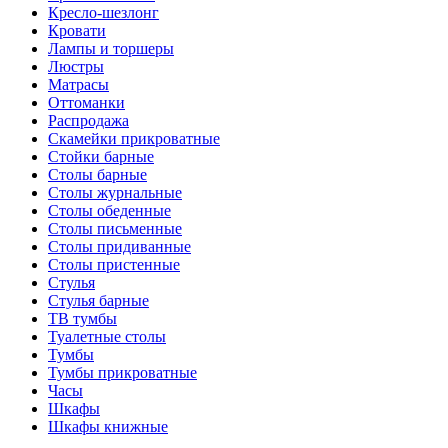
Кресло-шезлонг
Кровати
Лампы и торшеры
Люстры
Матрасы
Оттоманки
Распродажа
Скамейки прикроватные
Стойки барные
Столы барные
Столы журнальные
Столы обеденные
Столы письменные
Столы придиванные
Столы пристенные
Стулья
Стулья барные
ТВ тумбы
Туалетные столы
Тумбы
Тумбы прикроватные
Часы
Шкафы
Шкафы книжные