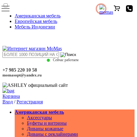
Американская мебель
Европейская мебель
Мебель Индонезии
Сейчас работаем
+7 985 220 10 58
momasopt@yandex.ru
Корзина
Вход
/
Регистрация
Американская мебель
Аксессуары
Буфеты и витрины
Диваны кожаные
Диваны с реклайнерами