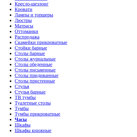
Кресло-шезлонг
Кровати
Лампы и торшеры
Люстры
Матрасы
Оттоманки
Распродажа
Скамейки прикроватные
Стойки барные
Столы барные
Столы журнальные
Столы обеденные
Столы письменные
Столы придиванные
Столы пристенные
Стулья
Стулья барные
ТВ тумбы
Туалетные столы
Тумбы
Тумбы прикроватные
Часы
Шкафы
Шкафы книжные