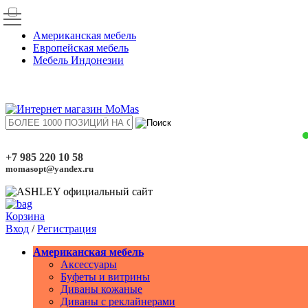
Американская мебель
Европейская мебель
Мебель Индонезии
+7 985 220 10 58
momasopt@yandex.ru
Корзина
Вход
/
Регистрация
Американская мебель
Аксессуары
Буфеты и витрины
Диваны кожаные
Диваны с реклайнерами