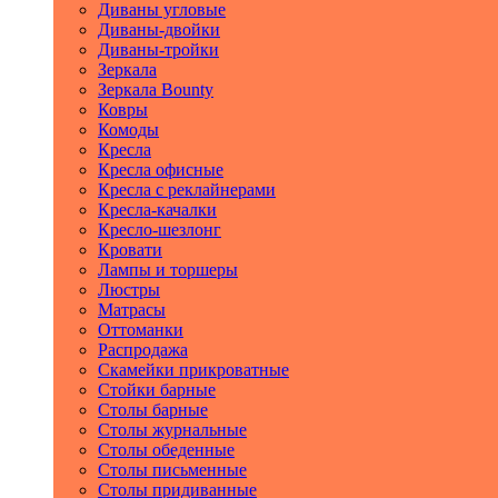
Диваны угловые
Диваны-двойки
Диваны-тройки
Зеркала
Зеркала Bounty
Ковры
Комоды
Кресла
Кресла офисные
Кресла с реклайнерами
Кресла-качалки
Кресло-шезлонг
Кровати
Лампы и торшеры
Люстры
Матрасы
Оттоманки
Распродажа
Скамейки прикроватные
Стойки барные
Столы барные
Столы журнальные
Столы обеденные
Столы письменные
Столы придиванные