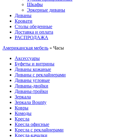
Шкафы
Эркерные диваны
Диваны
Кровати
Столы обеденные
Доставка и оплата
РАСПРОДАЖА
Американская мебель
» Часы
Аксессуары
Буфеты и витрины
Диваны кожаные
Диваны с реклайнерами
Диваны угловые
Диваны-двойки
Диваны-тройки
Зеркала
Зеркала Bounty
Ковры
Комоды
Кресла
Кресла офисные
Кресла с реклайнерами
Кресла-качалки