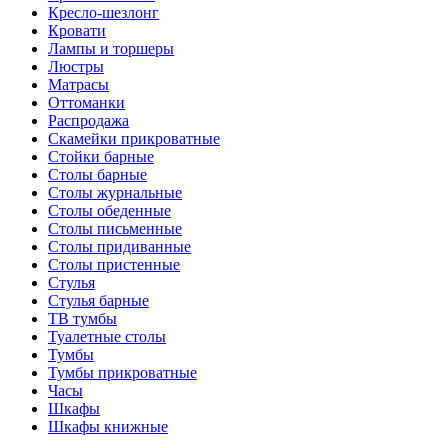
Кресло-шезлонг
Кровати
Лампы и торшеры
Люстры
Матрасы
Оттоманки
Распродажа
Скамейки прикроватные
Стойки барные
Столы барные
Столы журнальные
Столы обеденные
Столы письменные
Столы придиванные
Столы пристенные
Стулья
Стулья барные
ТВ тумбы
Туалетные столы
Тумбы
Тумбы прикроватные
Часы
Шкафы
Шкафы книжные