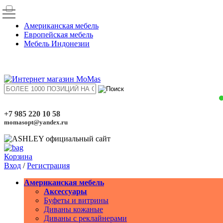
Американская мебель
Европейская мебель
Мебель Индонезии
+7 985 220 10 58
momasopt@yandex.ru
Корзина
Вход
/
Регистрация
Американская мебель
Аксессуары
Буфеты и витрины
Диваны кожаные
Диваны с реклайнерами