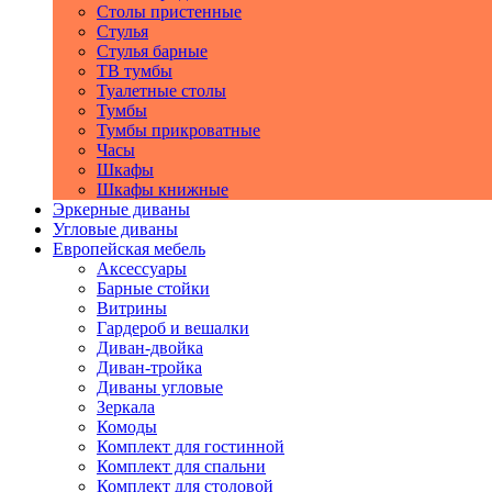
Столы пристенные
Стулья
Стулья барные
ТВ тумбы
Туалетные столы
Тумбы
Тумбы прикроватные
Часы
Шкафы
Шкафы книжные
Эркерные диваны
Угловые диваны
Европейская мебель
Аксессуары
Барные стойки
Витрины
Гардероб и вешалки
Диван-двойка
Диван-тройка
Диваны угловые
Зеркала
Комоды
Комплект для гостинной
Комплект для спальни
Комплект для столовой