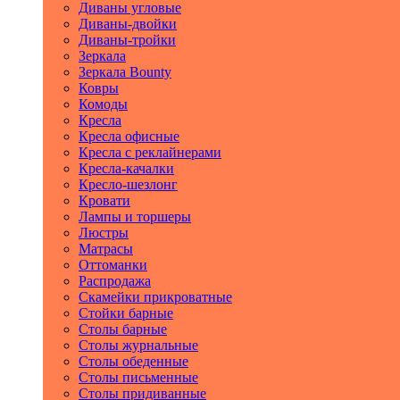
Диваны угловые
Диваны-двойки
Диваны-тройки
Зеркала
Зеркала Bounty
Ковры
Комоды
Кресла
Кресла офисные
Кресла с реклайнерами
Кресла-качалки
Кресло-шезлонг
Кровати
Лампы и торшеры
Люстры
Матрасы
Оттоманки
Распродажа
Скамейки прикроватные
Стойки барные
Столы барные
Столы журнальные
Столы обеденные
Столы письменные
Столы придиванные