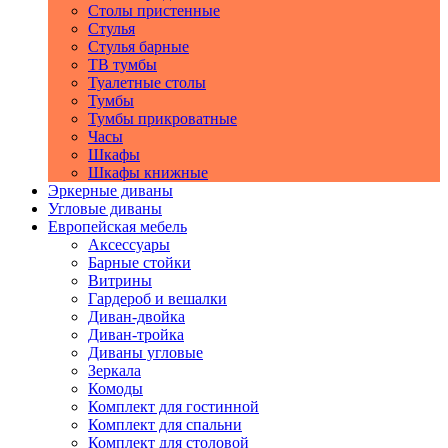
Столы пристенные
Стулья
Стулья барные
ТВ тумбы
Туалетные столы
Тумбы
Тумбы прикроватные
Часы
Шкафы
Шкафы книжные
Эркерные диваны
Угловые диваны
Европейская мебель
Аксессуары
Барные стойки
Витрины
Гардероб и вешалки
Диван-двойка
Диван-тройка
Диваны угловые
Зеркала
Комоды
Комплект для гостинной
Комплект для спальни
Комплект для столовой