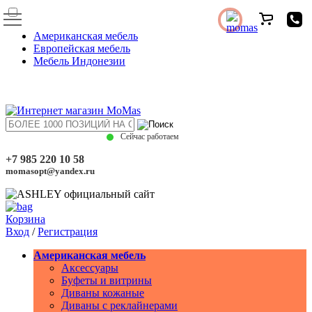
Американская мебель
Европейская мебель
Мебель Индонезии
Сейчас работаем
+7 985 220 10 58
momasopt@yandex.ru
Корзина
Вход
/
Регистрация
Американская мебель
Аксессуары
Буфеты и витрины
Диваны кожаные
Диваны с реклайнерами