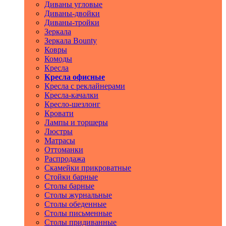
Диваны угловые
Диваны-двойки
Диваны-тройки
Зеркала
Зеркала Bounty
Ковры
Комоды
Кресла
Кресла офисные
Кресла с реклайнерами
Кресла-качалки
Кресло-шезлонг
Кровати
Лампы и торшеры
Люстры
Матрасы
Оттоманки
Распродажа
Скамейки прикроватные
Стойки барные
Столы барные
Столы журнальные
Столы обеденные
Столы письменные
Столы придиванные