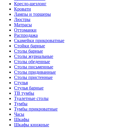
Кресло-шезлонг
Кровати
Лампы и торшеры
Люстры
Матрасы
Оттоманки
Распродажа
Скамейки прикроватные
Стойки барные
Столы барные
Столы журнальные
Столы обеденные
Столы письменные
Столы придиванные
Столы пристенные
Стулья
Стулья барные
ТВ тумбы
Туалетные столы
Тумбы
Тумбы прикроватные
Часы
Шкафы
Шкафы книжные