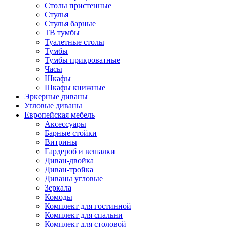
Столы пристенные
Стулья
Стулья барные
ТВ тумбы
Туалетные столы
Тумбы
Тумбы прикроватные
Часы
Шкафы
Шкафы книжные
Эркерные диваны
Угловые диваны
Европейская мебель
Аксессуары
Барные стойки
Витрины
Гардероб и вешалки
Диван-двойка
Диван-тройка
Диваны угловые
Зеркала
Комоды
Комплект для гостинной
Комплект для спальни
Комплект для столовой