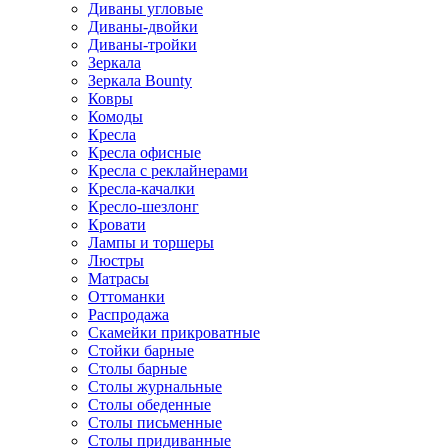
Диваны угловые
Диваны-двойки
Диваны-тройки
Зеркала
Зеркала Bounty
Ковры
Комоды
Кресла
Кресла офисные
Кресла с реклайнерами
Кресла-качалки
Кресло-шезлонг
Кровати
Лампы и торшеры
Люстры
Матрасы
Оттоманки
Распродажа
Скамейки прикроватные
Стойки барные
Столы барные
Столы журнальные
Столы обеденные
Столы письменные
Столы придиванные