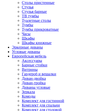
Столы пристенные
Стулья
Стулья барные
ТВ тумбы
Туалетные столы
Тумбы
Тумбы прикроватные
Часы
Шкафы
Шкафы книжные
Эркерные диваны
Угловые диваны
Европейская мебель
Аксессуары
Барные стойки
Витрины
Гардероб и вешалки
Диван-двойка
Диван-тройка
Диваны угловые
Зеркала
Комоды
Комплект для гостинной
Комплект для спальни
Комплект для столовой