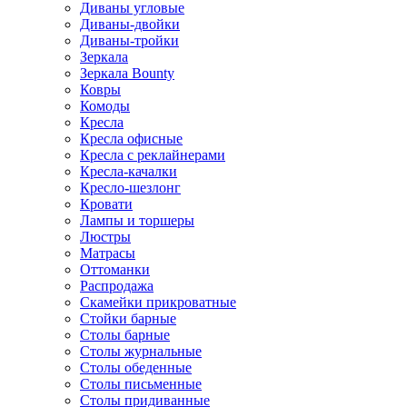
Диваны угловые
Диваны-двойки
Диваны-тройки
Зеркала
Зеркала Bounty
Ковры
Комоды
Кресла
Кресла офисные
Кресла с реклайнерами
Кресла-качалки
Кресло-шезлонг
Кровати
Лампы и торшеры
Люстры
Матрасы
Оттоманки
Распродажа
Скамейки прикроватные
Стойки барные
Столы барные
Столы журнальные
Столы обеденные
Столы письменные
Столы придиванные