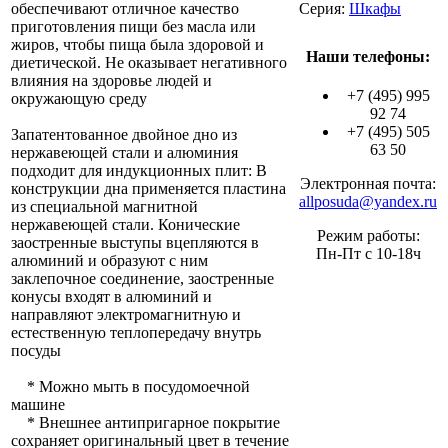
обеспечивают отличное качество
Серия:
Шкафы
приготовления пищи без масла или
жиров, чтобы пища была здоровой и
Наши телефоны:
диетической. Не оказывает негативного
влияния на здоровье людей и
+7 (495) 995
окружающую среду
92 74
+7 (495) 505
Запатентованное двойное дно из
63 50
нержавеющей стали и алюминия
подходит для индукционных плит: В
Электронная почта:
конструкции дна применяется пластина
allposuda@yandex.ru
из специальной магнитной
нержавеющей стали. Конические
Режим работы:
заостренные выступы вцепляются в
Пн-Пт с 10-18ч
алюминий и образуют с ним
заклепочное соединение, заостренные
конусы входят в алюминий и
направляют электромагнитную и
естественную теплопередачу внутрь
посуды
* Можно мыть в посудомоечной
машине
* Внешнее антипригарное покрытие
сохраняет оригинальный цвет в течение