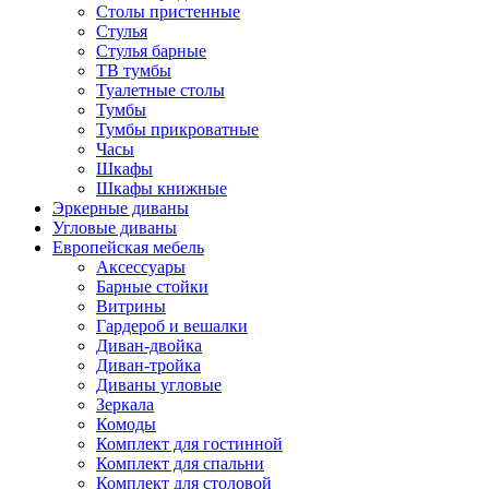
Столы пристенные
Стулья
Стулья барные
ТВ тумбы
Туалетные столы
Тумбы
Тумбы прикроватные
Часы
Шкафы
Шкафы книжные
Эркерные диваны
Угловые диваны
Европейская мебель
Аксессуары
Барные стойки
Витрины
Гардероб и вешалки
Диван-двойка
Диван-тройка
Диваны угловые
Зеркала
Комоды
Комплект для гостинной
Комплект для спальни
Комплект для столовой