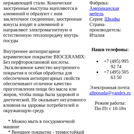
нержавеющей стали. Конические
Фабрика:
заостренные выступы вцепляются в
Американская
алюминий и образуют с ним
мебель
заклепочное соединение, заостренные
Серия:
Шкафы
конусы входят в алюминий и
Страна-
направляют электромагнитную и
производитель:
естественную теплопередачу внутрь
Италия
посуды
Наши телефоны:
Внутреннее антипригарное
керамическое покрытие BIOCERAMIX:
+7 (495) 995
Без перфтороктановой кислоты.
92 74
Эксклюзивное качество внутреннего
+7 (495) 505
покрытия и особая обработка для
63 50
обеспечения антипригарных свойств
обеспечивают отличное качество
Электронная почта:
приготовления пищи без масла или
allposuda@yandex.ru
жиров, чтобы пища была здоровой и
диетической. Не оказывает негативного
Режим работы:
влияния на здоровье потребителей и
Пн-Пт с 10-18ч
окружающую среду.
* Можно мыть в посудомоечной
машине
* Внешнее покрытие - термостойкий