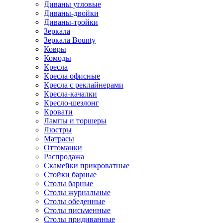
Диваны угловые
Диваны-двойки
Диваны-тройки
Зеркала
Зеркала Bounty
Ковры
Комоды
Кресла
Кресла офисные
Кресла с реклайнерами
Кресла-качалки
Кресло-шезлонг
Кровати
Лампы и торшеры
Люстры
Матрасы
Оттоманки
Распродажа
Скамейки прикроватные
Стойки барные
Столы барные
Столы журнальные
Столы обеденные
Столы письменные
Столы придиванные