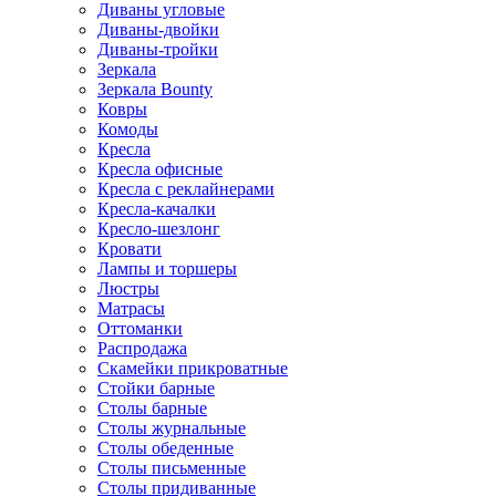
Диваны угловые
Диваны-двойки
Диваны-тройки
Зеркала
Зеркала Bounty
Ковры
Комоды
Кресла
Кресла офисные
Кресла с реклайнерами
Кресла-качалки
Кресло-шезлонг
Кровати
Лампы и торшеры
Люстры
Матрасы
Оттоманки
Распродажа
Скамейки прикроватные
Стойки барные
Столы барные
Столы журнальные
Столы обеденные
Столы письменные
Столы придиванные