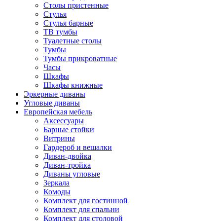
Столы пристенные
Стулья
Стулья барные
ТВ тумбы
Туалетные столы
Тумбы
Тумбы прикроватные
Часы
Шкафы
Шкафы книжные
Эркерные диваны
Угловые диваны
Европейская мебель
Аксессуары
Барные стойки
Витрины
Гардероб и вешалки
Диван-двойка
Диван-тройка
Диваны угловые
Зеркала
Комоды
Комплект для гостинной
Комплект для спальни
Комплект для столовой