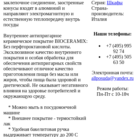
заклепочное соединение, заостренные
Серия:
Шкафы
конусы входят в алюминий и
Страна-
направляют электромагнитную и
производитель:
естественную теплопередачу внутрь
Италия
посуды
Наши телефоны:
Внутреннее антипригарное
керамическое покрытие BIOCERAMIX:
+7 (495) 995
Без перфтороктановой кислоты.
92 74
Эксклюзивное качество внутреннего
+7 (495) 505
покрытия и особая обработка для
63 50
обеспечения антипригарных свойств
обеспечивают отличное качество
Электронная почта:
приготовления пищи без масла или
allposuda@yandex.ru
жиров, чтобы пища была здоровой и
диетической. Не оказывает негативного
Режим работы:
влияния на здоровье потребителей и
Пн-Пт с 10-18ч
окружающую среду.
* Можно мыть в посудомоечной
машине
* Внешнее покрытие - термостойкий
лак
* Удобная бакелитовая ручка
выдерживает температуру до 200 С