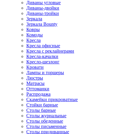
Диваны угловые
Диваны-двойки
Диваны-тройки
Зеркала
Зеркала Bounty
Ковры
Комоды
Кресла
Кресла офисные
Кресла с реклайнерами
Кресла-качалки
Кресло-шезлонг
Кровати
Лампы и торшеры
Люстры
Матрасы
Оттоманки
Распродажа
Скамейки прикроватные
Стойки барные
Столы барные
Столы журнальные
Столы обеденные
Столы письменные
Столы придиванные