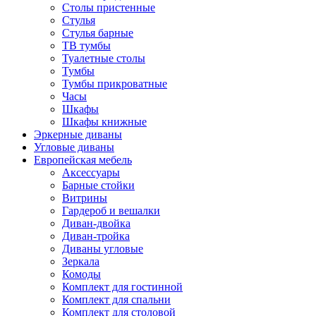
Столы пристенные
Стулья
Стулья барные
ТВ тумбы
Туалетные столы
Тумбы
Тумбы прикроватные
Часы
Шкафы
Шкафы книжные
Эркерные диваны
Угловые диваны
Европейская мебель
Аксессуары
Барные стойки
Витрины
Гардероб и вешалки
Диван-двойка
Диван-тройка
Диваны угловые
Зеркала
Комоды
Комплект для гостинной
Комплект для спальни
Комплект для столовой