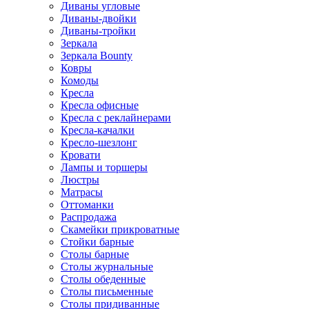
Диваны угловые
Диваны-двойки
Диваны-тройки
Зеркала
Зеркала Bounty
Ковры
Комоды
Кресла
Кресла офисные
Кресла с реклайнерами
Кресла-качалки
Кресло-шезлонг
Кровати
Лампы и торшеры
Люстры
Матрасы
Оттоманки
Распродажа
Скамейки прикроватные
Стойки барные
Столы барные
Столы журнальные
Столы обеденные
Столы письменные
Столы придиванные