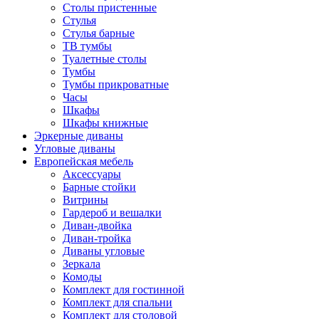
Столы пристенные
Стулья
Стулья барные
ТВ тумбы
Туалетные столы
Тумбы
Тумбы прикроватные
Часы
Шкафы
Шкафы книжные
Эркерные диваны
Угловые диваны
Европейская мебель
Аксессуары
Барные стойки
Витрины
Гардероб и вешалки
Диван-двойка
Диван-тройка
Диваны угловые
Зеркала
Комоды
Комплект для гостинной
Комплект для спальни
Комплект для столовой