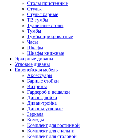
Столы пристенные
Стулья
Стулья барные
ТВ тумбы
Туалетные столы
Тумбы
Тумбы прикроватные
Часы
Шкафы
Шкафы книжные
Эркерные диваны
Угловые диваны
Европейская мебель
Аксессуары
Барные стойки
Витрины
Гардероб и вешалки
Диван-двойка
Диван-тройка
Диваны угловые
Зеркала
Комоды
Комплект для гостинной
Комплект для спальни
Комплект для столовой