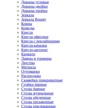
Диваны угловые
Диваны-двойки
Диваны-тройки
Зеркала
Зеркала Bounty
Ковры
Комоды
Кресла
Кресла офисные
Кресла с реклайнерами
Кресла-качалки
Кресло-шезлонг
Кровати
Лампы и торшеры
Люстры
Матрасы
Оттоманки
Распродажа
Скамейки прикроватные
Стойки барные
Столы барные
Столы журнальные
Столы обеденные
Столы письменные
Столы придиванные