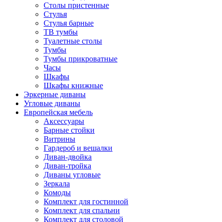
Столы пристенные
Стулья
Стулья барные
ТВ тумбы
Туалетные столы
Тумбы
Тумбы прикроватные
Часы
Шкафы
Шкафы книжные
Эркерные диваны
Угловые диваны
Европейская мебель
Аксессуары
Барные стойки
Витрины
Гардероб и вешалки
Диван-двойка
Диван-тройка
Диваны угловые
Зеркала
Комоды
Комплект для гостинной
Комплект для спальни
Комплект для столовой