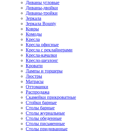
Диваны угловые
Диваны-двойки
Диваны-тройки
Зеркала
Зеркала Bounty
Ковры
Комоды
Кресла
Кресла офисные
Кресла с реклайнерами
Кресла-качалки
Кресло-шезлонг
Кровати
Лампы и торшеры
Люстры
Матрасы
Оттоманки
Распродажа
Скамейки прикроватные
Стойки барные
Столы барные
Столы журнальные
Столы обеденные
Столы письменные
Столы придиванные