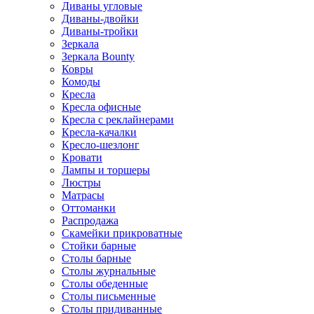
Диваны угловые
Диваны-двойки
Диваны-тройки
Зеркала
Зеркала Bounty
Ковры
Комоды
Кресла
Кресла офисные
Кресла с реклайнерами
Кресла-качалки
Кресло-шезлонг
Кровати
Лампы и торшеры
Люстры
Матрасы
Оттоманки
Распродажа
Скамейки прикроватные
Стойки барные
Столы барные
Столы журнальные
Столы обеденные
Столы письменные
Столы придиванные