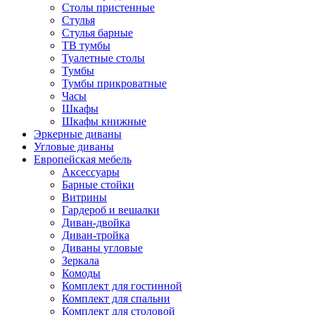
Столы пристенные
Стулья
Стулья барные
ТВ тумбы
Туалетные столы
Тумбы
Тумбы прикроватные
Часы
Шкафы
Шкафы книжные
Эркерные диваны
Угловые диваны
Европейская мебель
Аксессуары
Барные стойки
Витрины
Гардероб и вешалки
Диван-двойка
Диван-тройка
Диваны угловые
Зеркала
Комоды
Комплект для гостинной
Комплект для спальни
Комплект для столовой