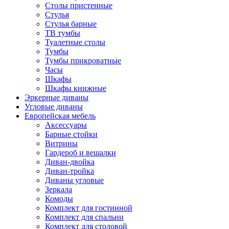
Столы пристенные
Стулья
Стулья барные
ТВ тумбы
Туалетные столы
Тумбы
Тумбы прикроватные
Часы
Шкафы
Шкафы книжные
Эркерные диваны
Угловые диваны
Европейская мебель
Аксессуары
Барные стойки
Витрины
Гардероб и вешалки
Диван-двойка
Диван-тройка
Диваны угловые
Зеркала
Комоды
Комплект для гостинной
Комплект для спальни
Комплект для столовой