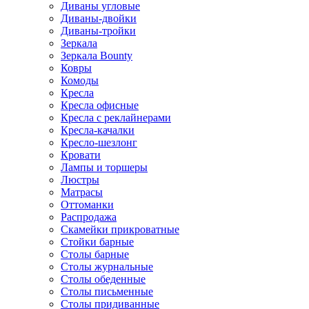
Диваны угловые
Диваны-двойки
Диваны-тройки
Зеркала
Зеркала Bounty
Ковры
Комоды
Кресла
Кресла офисные
Кресла с реклайнерами
Кресла-качалки
Кресло-шезлонг
Кровати
Лампы и торшеры
Люстры
Матрасы
Оттоманки
Распродажа
Скамейки прикроватные
Стойки барные
Столы барные
Столы журнальные
Столы обеденные
Столы письменные
Столы придиванные