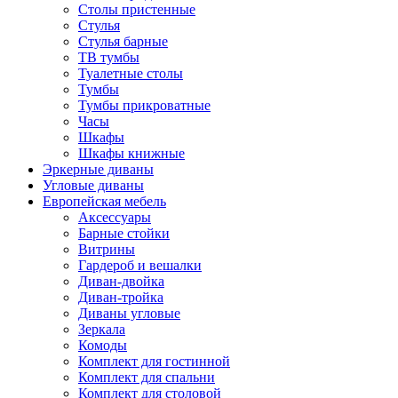
Столы пристенные
Стулья
Стулья барные
ТВ тумбы
Туалетные столы
Тумбы
Тумбы прикроватные
Часы
Шкафы
Шкафы книжные
Эркерные диваны
Угловые диваны
Европейская мебель
Аксессуары
Барные стойки
Витрины
Гардероб и вешалки
Диван-двойка
Диван-тройка
Диваны угловые
Зеркала
Комоды
Комплект для гостинной
Комплект для спальни
Комплект для столовой