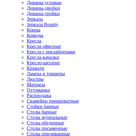
Диваны угловые
Диваны-двойки
Диваны-тройки
Зеркала
Зеркала Bounty
Ковры
Комоды
Кресла
Кресла офисные
Кресла с реклайнерами
Кресла-качалки
Кресло-шезлонг
Кровати
Лампы и торшеры
Люстры
Матрасы
Оттоманки
Распродажа
Скамейки прикроватные
Стойки барные
Столы барные
Столы журнальные
Столы обеденные
Столы письменные
Столы придиванные