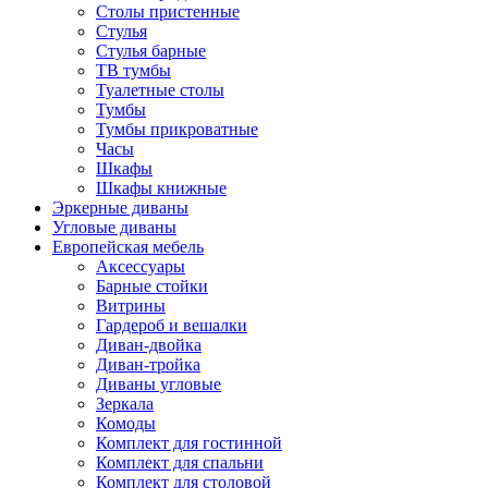
Столы пристенные
Стулья
Стулья барные
ТВ тумбы
Туалетные столы
Тумбы
Тумбы прикроватные
Часы
Шкафы
Шкафы книжные
Эркерные диваны
Угловые диваны
Европейская мебель
Аксессуары
Барные стойки
Витрины
Гардероб и вешалки
Диван-двойка
Диван-тройка
Диваны угловые
Зеркала
Комоды
Комплект для гостинной
Комплект для спальни
Комплект для столовой