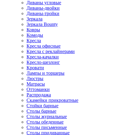
Диваны угловые
Диваны-двойки
Диваны-тройки
Зеркала
Зеркала Bounty
Ковры
Комоды
Кресла
Кресла офисные
Кресла с реклайнерами
Кресла-качалки
Кресло-шезлонг
Кровати
Лампы и торшеры
Люстры
Матрасы
Оттоманки
Распродажа
Скамейки прикроватные
Стойки барные
Столы барные
Столы журнальные
Столы обеденные
Столы письменные
Столы придиванные