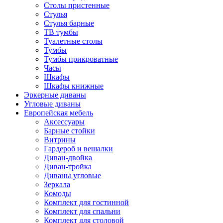
Столы пристенные
Стулья
Стулья барные
ТВ тумбы
Туалетные столы
Тумбы
Тумбы прикроватные
Часы
Шкафы
Шкафы книжные
Эркерные диваны
Угловые диваны
Европейская мебель
Аксессуары
Барные стойки
Витрины
Гардероб и вешалки
Диван-двойка
Диван-тройка
Диваны угловые
Зеркала
Комоды
Комплект для гостинной
Комплект для спальни
Комплект для столовой