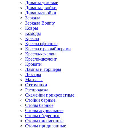
Диваны угловые
Диваны-двойки
Диваны-тройки
Зеркала
Зеркала Bounty
Ковры
Комоды
Кресла
Кресла офисные
Кресла с реклайнерами
Кресла-качалки
Кресло-шезлонг
Кровати
Лампы и торшеры
Люстры
Матрасы
Оттоманки
Распродажа
Скамейки прикроватные
Стойки барные
Столы барные
Столы журнальные
Столы обеденные
Столы письменные
Столы придиванные