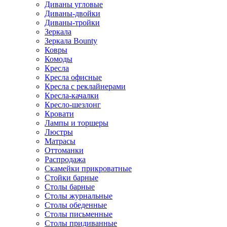
Диваны угловые
Диваны-двойки
Диваны-тройки
Зеркала
Зеркала Bounty
Ковры
Комоды
Кресла
Кресла офисные
Кресла с реклайнерами
Кресла-качалки
Кресло-шезлонг
Кровати
Лампы и торшеры
Люстры
Матрасы
Оттоманки
Распродажа
Скамейки прикроватные
Стойки барные
Столы барные
Столы журнальные
Столы обеденные
Столы письменные
Столы придиванные