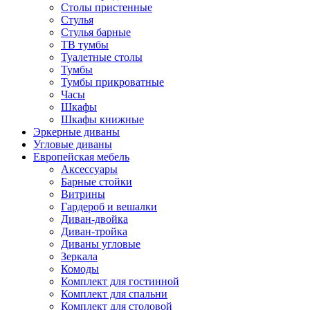
Столы пристенные
Стулья
Стулья барные
ТВ тумбы
Туалетные столы
Тумбы
Тумбы прикроватные
Часы
Шкафы
Шкафы книжные
Эркерные диваны
Угловые диваны
Европейская мебель
Аксессуары
Барные стойки
Витрины
Гардероб и вешалки
Диван-двойка
Диван-тройка
Диваны угловые
Зеркала
Комоды
Комплект для гостинной
Комплект для спальни
Комплект для столовой