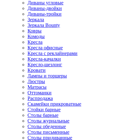
Диваны угловые
Диваны-двойки
Диваны-тройки
Зеркала
Зеркала Bounty
Ковры
Комоды
Кресла
Кресла офисные
Кресла с реклайнерами
Кресла-качалки
Кресло-шезлонг
Кровати
Лампы и торшеры
Люстры
Матрасы
Оттоманки
Распродажа
Скамейки прикроватные
Стойки барные
Столы барные
Столы журнальные
Столы обеденные
Столы письменные
Столы придиванные