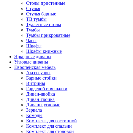
Столы пристенные
Стулья
Стулья барные
ТВ тумбы
Туалетные столы
Тумбы
Тумбы прикроватные
Часы
Шкафы
Шкафы книжные
Эркерные диваны
Угловые диваны
Европейская мебель
Аксессуары
Барные стойки
Витрины
Гардероб и вешалки
Диван-двойка
Диван-тройка
Диваны угловые
Зеркала
Комоды
Комплект для гостинной
Комплект для спальни
Комплект для столовой