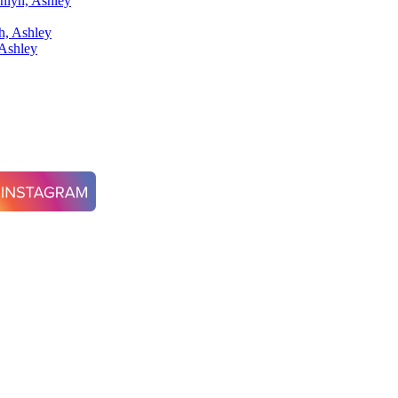
nlyn, Ashley
Ashley
25