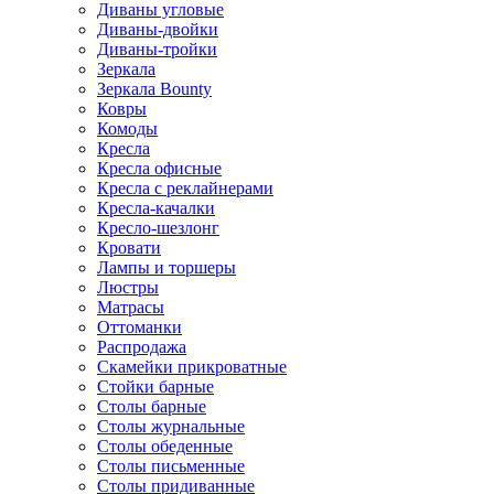
Диваны угловые
Диваны-двойки
Диваны-тройки
Зеркала
Зеркала Bounty
Ковры
Комоды
Кресла
Кресла офисные
Кресла с реклайнерами
Кресла-качалки
Кресло-шезлонг
Кровати
Лампы и торшеры
Люстры
Матрасы
Оттоманки
Распродажа
Скамейки прикроватные
Стойки барные
Столы барные
Столы журнальные
Столы обеденные
Столы письменные
Столы придиванные