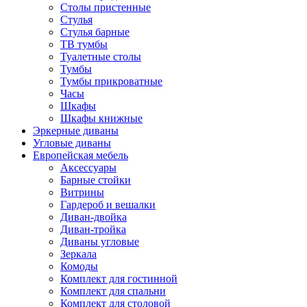
Столы пристенные
Стулья
Стулья барные
ТВ тумбы
Туалетные столы
Тумбы
Тумбы прикроватные
Часы
Шкафы
Шкафы книжные
Эркерные диваны
Угловые диваны
Европейская мебель
Аксессуары
Барные стойки
Витрины
Гардероб и вешалки
Диван-двойка
Диван-тройка
Диваны угловые
Зеркала
Комоды
Комплект для гостинной
Комплект для спальни
Комплект для столовой