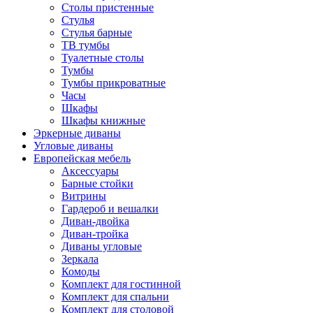
Столы пристенные
Стулья
Стулья барные
ТВ тумбы
Туалетные столы
Тумбы
Тумбы прикроватные
Часы
Шкафы
Шкафы книжные
Эркерные диваны
Угловые диваны
Европейская мебель
Аксессуары
Барные стойки
Витрины
Гардероб и вешалки
Диван-двойка
Диван-тройка
Диваны угловые
Зеркала
Комоды
Комплект для гостинной
Комплект для спальни
Комплект для столовой