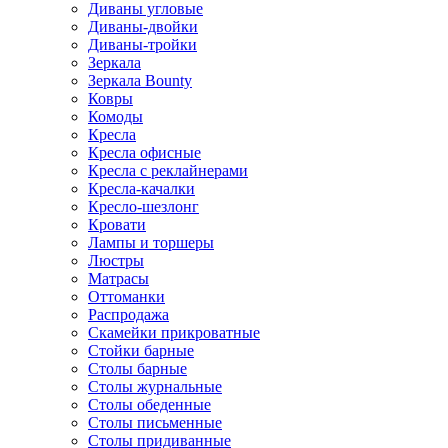
Диваны угловые
Диваны-двойки
Диваны-тройки
Зеркала
Зеркала Bounty
Ковры
Комоды
Кресла
Кресла офисные
Кресла с реклайнерами
Кресла-качалки
Кресло-шезлонг
Кровати
Лампы и торшеры
Люстры
Матрасы
Оттоманки
Распродажа
Скамейки прикроватные
Стойки барные
Столы барные
Столы журнальные
Столы обеденные
Столы письменные
Столы придиванные