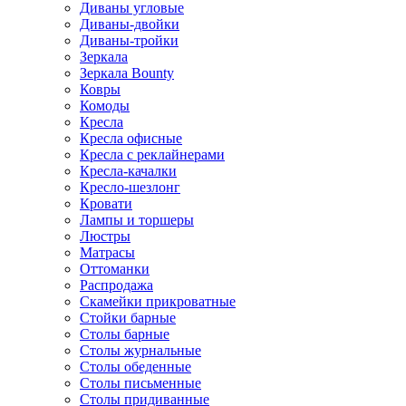
Диваны угловые
Диваны-двойки
Диваны-тройки
Зеркала
Зеркала Bounty
Ковры
Комоды
Кресла
Кресла офисные
Кресла с реклайнерами
Кресла-качалки
Кресло-шезлонг
Кровати
Лампы и торшеры
Люстры
Матрасы
Оттоманки
Распродажа
Скамейки прикроватные
Стойки барные
Столы барные
Столы журнальные
Столы обеденные
Столы письменные
Столы придиванные