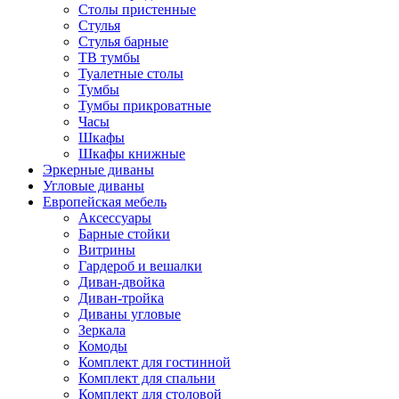
Столы пристенные
Стулья
Стулья барные
ТВ тумбы
Туалетные столы
Тумбы
Тумбы прикроватные
Часы
Шкафы
Шкафы книжные
Эркерные диваны
Угловые диваны
Европейская мебель
Аксессуары
Барные стойки
Витрины
Гардероб и вешалки
Диван-двойка
Диван-тройка
Диваны угловые
Зеркала
Комоды
Комплект для гостинной
Комплект для спальни
Комплект для столовой