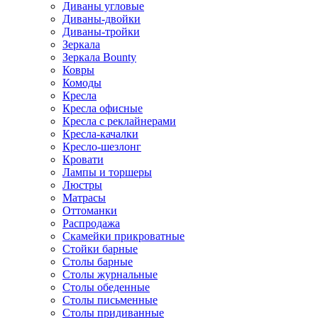
Диваны угловые
Диваны-двойки
Диваны-тройки
Зеркала
Зеркала Bounty
Ковры
Комоды
Кресла
Кресла офисные
Кресла с реклайнерами
Кресла-качалки
Кресло-шезлонг
Кровати
Лампы и торшеры
Люстры
Матрасы
Оттоманки
Распродажа
Скамейки прикроватные
Стойки барные
Столы барные
Столы журнальные
Столы обеденные
Столы письменные
Столы придиванные