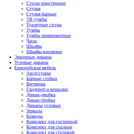
Столы пристенные
Стулья
Стулья барные
ТВ тумбы
Туалетные столы
Тумбы
Тумбы прикроватные
Часы
Шкафы
Шкафы книжные
Эркерные диваны
Угловые диваны
Европейская мебель
Аксессуары
Барные стойки
Витрины
Гардероб и вешалки
Диван-двойка
Диван-тройка
Диваны угловые
Зеркала
Комоды
Комплект для гостинной
Комплект для спальни
Комплект для столовой