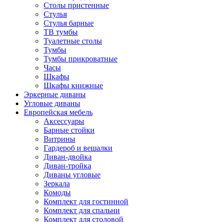
Столы пристенные
Стулья
Стулья барные
ТВ тумбы
Туалетные столы
Тумбы
Тумбы прикроватные
Часы
Шкафы
Шкафы книжные
Эркерные диваны
Угловые диваны
Европейская мебель
Аксессуары
Барные стойки
Витрины
Гардероб и вешалки
Диван-двойка
Диван-тройка
Диваны угловые
Зеркала
Комоды
Комплект для гостинной
Комплект для спальни
Комплект для столовой