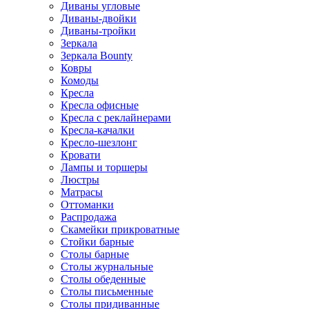
Диваны угловые
Диваны-двойки
Диваны-тройки
Зеркала
Зеркала Bounty
Ковры
Комоды
Кресла
Кресла офисные
Кресла с реклайнерами
Кресла-качалки
Кресло-шезлонг
Кровати
Лампы и торшеры
Люстры
Матрасы
Оттоманки
Распродажа
Скамейки прикроватные
Стойки барные
Столы барные
Столы журнальные
Столы обеденные
Столы письменные
Столы придиванные