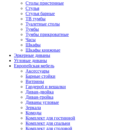
Столы пристенные
Стулья
Стулья барные
ТВ тумбы
Туалетные столы
Тумбы
Тумбы прикроватные
Часы
Шкафы
Шкафы книжные
Эркерные диваны
Угловые диваны
Европейская мебель
Аксессуары
Барные стойки
Витрины
Гардероб и вешалки
Диван-двойка
Диван-тройка
Диваны угловые
Зеркала
Комоды
Комплект для гостинной
Комплект для спальни
Комплект для столовой