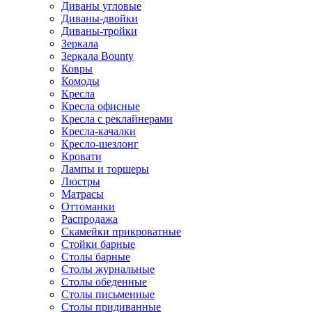
Диваны угловые
Диваны-двойки
Диваны-тройки
Зеркала
Зеркала Bounty
Ковры
Комоды
Кресла
Кресла офисные
Кресла с реклайнерами
Кресла-качалки
Кресло-шезлонг
Кровати
Лампы и торшеры
Люстры
Матрасы
Оттоманки
Распродажа
Скамейки прикроватные
Стойки барные
Столы барные
Столы журнальные
Столы обеденные
Столы письменные
Столы придиванные