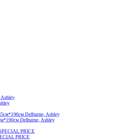
shley
м*190см Delburne, Ashley
PECIAL PRICE