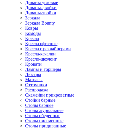
Диваны угловые
Диваны-двойки
Диваны-тройки
Зеркала
Зеркала Bounty
Ковры
Комоды
Кресла
Кресла офисные
Кресла с реклайнерами
Кресла-качалки
Кресло-шезлонг
Кровати
Лампы и торшеры
Люстры
Матрасы
Оттоманки
Распродажа
Скамейки прикроватные
Стойки барные
Столы барные
Столы журнальные
Столы обеденные
Столы письменные
Столы придиванные