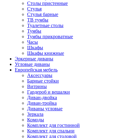
Столы пристенные
Стулья
Стулья барные
ТВ тумбы
Туалетные столы
Тумбы
Тумбы прикроватные
Часы
Шкафы
Шкафы книжные
Эркерные диваны
Угловые диваны
Европейская мебель
Аксессуары
Барные стойки
Витрины
Гардероб и вешалки
Диван-двойка
Диван-тройка
Диваны угловые
Зеркала
Комоды
Комплект для гостинной
Комплект для спальни
Комплект для столовой