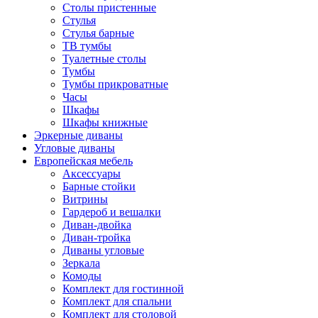
Столы пристенные
Стулья
Стулья барные
ТВ тумбы
Туалетные столы
Тумбы
Тумбы прикроватные
Часы
Шкафы
Шкафы книжные
Эркерные диваны
Угловые диваны
Европейская мебель
Аксессуары
Барные стойки
Витрины
Гардероб и вешалки
Диван-двойка
Диван-тройка
Диваны угловые
Зеркала
Комоды
Комплект для гостинной
Комплект для спальни
Комплект для столовой