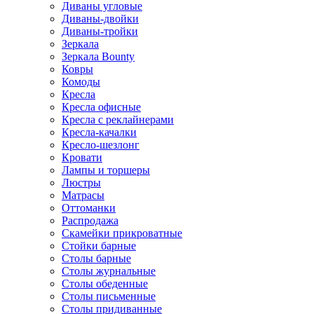
Диваны угловые
Диваны-двойки
Диваны-тройки
Зеркала
Зеркала Bounty
Ковры
Комоды
Кресла
Кресла офисные
Кресла с реклайнерами
Кресла-качалки
Кресло-шезлонг
Кровати
Лампы и торшеры
Люстры
Матрасы
Оттоманки
Распродажа
Скамейки прикроватные
Стойки барные
Столы барные
Столы журнальные
Столы обеденные
Столы письменные
Столы придиванные