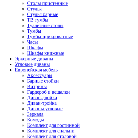
Столы пристенные
Стулья
Стулья барные
ТВ тумбы
Туалетные столы
Тумбы
Тумбы прикроватные
Часы
Шкафы
Шкафы книжные
Эркерные диваны
Угловые диваны
Европейская мебель
Аксессуары
Барные стойки
Витрины
Гардероб и вешалки
Диван-двойка
Диван-тройка
Диваны угловые
Зеркала
Комоды
Комплект для гостинной
Комплект для спальни
Комплект для столовой