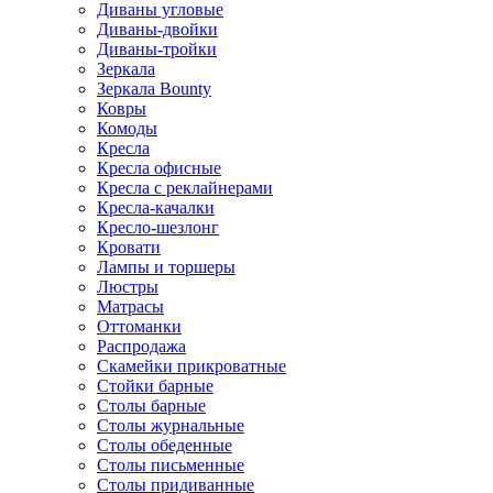
Диваны угловые
Диваны-двойки
Диваны-тройки
Зеркала
Зеркала Bounty
Ковры
Комоды
Кресла
Кресла офисные
Кресла с реклайнерами
Кресла-качалки
Кресло-шезлонг
Кровати
Лампы и торшеры
Люстры
Матрасы
Оттоманки
Распродажа
Скамейки прикроватные
Стойки барные
Столы барные
Столы журнальные
Столы обеденные
Столы письменные
Столы придиванные