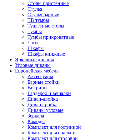
Столы пристенные
Стулья
Стулья барные
ТВ тумбы
Туалетные столы
Тумбы
Тумбы прикроватные
Часы
Шкафы
Шкафы книжные
Эркерные диваны
Угловые диваны
Европейская мебель
Аксессуары
Барные стойки
Витрины
Гардероб и вешалки
Диван-двойка
Диван-тройка
Диваны угловые
Зеркала
Комоды
Комплект для гостинной
Комплект для спальни
Комплект для столовой