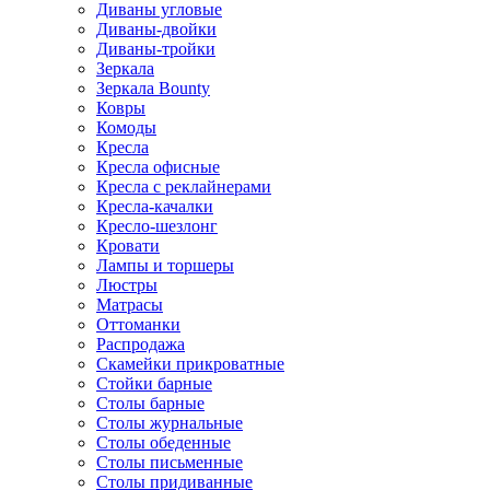
Диваны угловые
Диваны-двойки
Диваны-тройки
Зеркала
Зеркала Bounty
Ковры
Комоды
Кресла
Кресла офисные
Кресла с реклайнерами
Кресла-качалки
Кресло-шезлонг
Кровати
Лампы и торшеры
Люстры
Матрасы
Оттоманки
Распродажа
Скамейки прикроватные
Стойки барные
Столы барные
Столы журнальные
Столы обеденные
Столы письменные
Столы придиванные