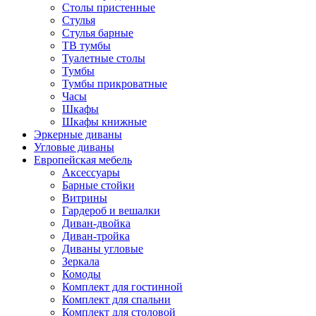
Столы пристенные
Стулья
Стулья барные
ТВ тумбы
Туалетные столы
Тумбы
Тумбы прикроватные
Часы
Шкафы
Шкафы книжные
Эркерные диваны
Угловые диваны
Европейская мебель
Аксессуары
Барные стойки
Витрины
Гардероб и вешалки
Диван-двойка
Диван-тройка
Диваны угловые
Зеркала
Комоды
Комплект для гостинной
Комплект для спальни
Комплект для столовой