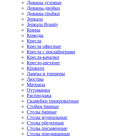
Диваны угловые
Диваны-двойки
Диваны-тройки
Зеркала
Зеркала Bounty
Ковры
Комоды
Кресла
Кресла офисные
Кресла с реклайнерами
Кресла-качалки
Кресло-шезлонг
Кровати
Лампы и торшеры
Люстры
Матрасы
Оттоманки
Распродажа
Скамейки прикроватные
Стойки барные
Столы барные
Столы журнальные
Столы обеденные
Столы письменные
Столы придиванные