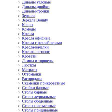
Диваны угловые
Диваны-двойки
Диваны-тройки
Зеркала
Зеркала Bounty
Ковры
Комоды
Кресла
Кресла офисные
Кресла с реклайнерами
Кресла-качалки
Кресло-шезлонг
Кровати
Лампы и торшеры
Люстры
Матрасы
Оттоманки
Распродажа
Скамейки прикроватные
Стойки барные
Столы барные
Столы журнальные
Столы обеденные
Столы письменные
Столы придиванные