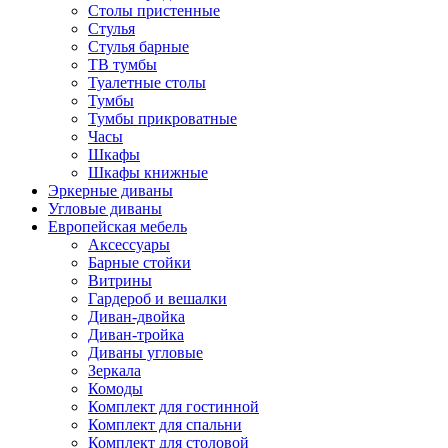
Столы пристенные
Стулья
Стулья барные
ТВ тумбы
Туалетные столы
Тумбы
Тумбы прикроватные
Часы
Шкафы
Шкафы книжные
Эркерные диваны
Угловые диваны
Европейская мебель
Аксессуары
Барные стойки
Витрины
Гардероб и вешалки
Диван-двойка
Диван-тройка
Диваны угловые
Зеркала
Комоды
Комплект для гостинной
Комплект для спальни
Комплект для столовой