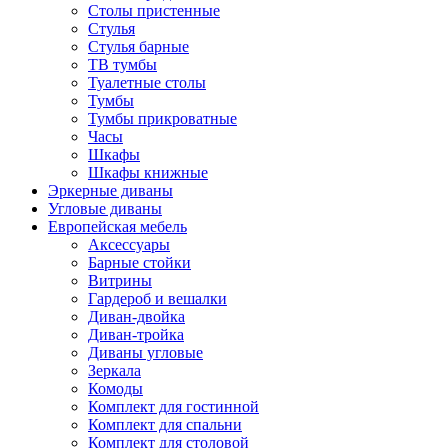
Столы пристенные
Стулья
Стулья барные
ТВ тумбы
Туалетные столы
Тумбы
Тумбы прикроватные
Часы
Шкафы
Шкафы книжные
Эркерные диваны
Угловые диваны
Европейская мебель
Аксессуары
Барные стойки
Витрины
Гардероб и вешалки
Диван-двойка
Диван-тройка
Диваны угловые
Зеркала
Комоды
Комплект для гостинной
Комплект для спальни
Комплект для столовой