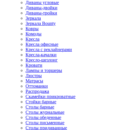
Диваны угловые
Диваны-двойки
Диваны-тройки
Зеркала
Зеркала Bounty
Ковры
Комоды
Кресла
Кресла офисные
Кресла с реклайнерами
Кресла-качалки
Кресло-шезлонг
Кровати
Лампы и торшеры
Люстры
Матрасы
Оттоманки
Распродажа
Скамейки прикроватные
Стойки барные
Столы барные
Столы журнальные
Столы обеденные
Столы письменные
Столы придиванные