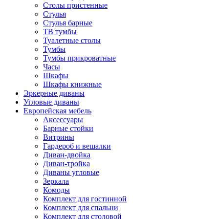
Столы пристенные
Стулья
Стулья барные
ТВ тумбы
Туалетные столы
Тумбы
Тумбы прикроватные
Часы
Шкафы
Шкафы книжные
Эркерные диваны
Угловые диваны
Европейская мебель
Аксессуары
Барные стойки
Витрины
Гардероб и вешалки
Диван-двойка
Диван-тройка
Диваны угловые
Зеркала
Комоды
Комплект для гостинной
Комплект для спальни
Комплект для столовой