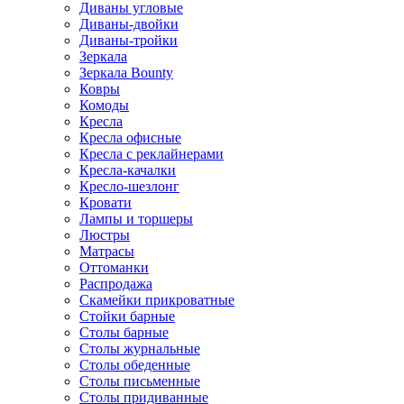
Диваны угловые
Диваны-двойки
Диваны-тройки
Зеркала
Зеркала Bounty
Ковры
Комоды
Кресла
Кресла офисные
Кресла с реклайнерами
Кресла-качалки
Кресло-шезлонг
Кровати
Лампы и торшеры
Люстры
Матрасы
Оттоманки
Распродажа
Скамейки прикроватные
Стойки барные
Столы барные
Столы журнальные
Столы обеденные
Столы письменные
Столы придиванные