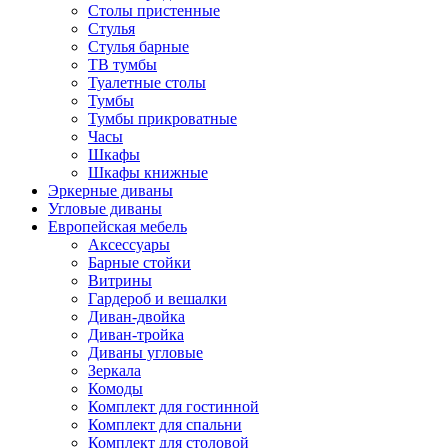
Столы пристенные
Стулья
Стулья барные
ТВ тумбы
Туалетные столы
Тумбы
Тумбы прикроватные
Часы
Шкафы
Шкафы книжные
Эркерные диваны
Угловые диваны
Европейская мебель
Аксессуары
Барные стойки
Витрины
Гардероб и вешалки
Диван-двойка
Диван-тройка
Диваны угловые
Зеркала
Комоды
Комплект для гостинной
Комплект для спальни
Комплект для столовой