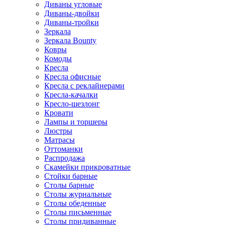
Диваны угловые
Диваны-двойки
Диваны-тройки
Зеркала
Зеркала Bounty
Ковры
Комоды
Кресла
Кресла офисные
Кресла с реклайнерами
Кресла-качалки
Кресло-шезлонг
Кровати
Лампы и торшеры
Люстры
Матрасы
Оттоманки
Распродажа
Скамейки прикроватные
Стойки барные
Столы барные
Столы журнальные
Столы обеденные
Столы письменные
Столы придиванные