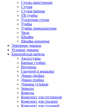
Столы пристенные
Стулья
Стулья барные
ТВ тумбы
Туалетные столы
Тумбы
Тумбы прикроватные
Часы
Шкафы
Шкафы книжные
Эркерные диваны
Угловые диваны
Европейская мебель
Аксессуары
Барные стойки
Витрины
Гардероб и вешалки
Диван-двойка
Диван-тройка
Диваны угловые
Зеркала
Комоды
Комплект для гостинной
Комплект для спальни
Комплект для столовой