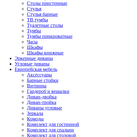
Столы пристенные
Стулья
Стулья барные
ТВ тумбы
Туалетные столы
Тумбы
Тумбы прикроватные
Часы
Шкафы
Шкафы книжные
Эркерные диваны
Угловые диваны
Европейская мебель
Аксессуары
Барные стойки
Витрины
Гардероб и вешалки
Диван-двойка
Диван-тройка
Диваны угловые
Зеркала
Комоды
Комплект для гостинной
Комплект для спальни
Комплект для столовой