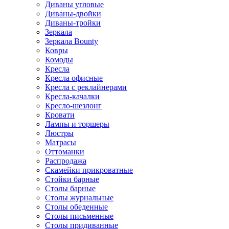
Диваны угловые
Диваны-двойки
Диваны-тройки
Зеркала
Зеркала Bounty
Ковры
Комоды
Кресла
Кресла офисные
Кресла с реклайнерами
Кресла-качалки
Кресло-шезлонг
Кровати
Лампы и торшеры
Люстры
Матрасы
Оттоманки
Распродажа
Скамейки прикроватные
Стойки барные
Столы барные
Столы журнальные
Столы обеденные
Столы письменные
Столы придиванные