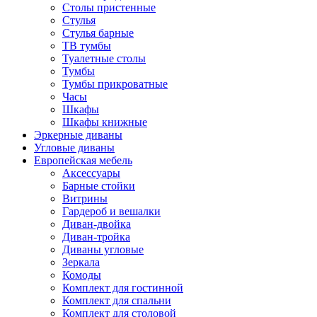
Столы пристенные
Стулья
Стулья барные
ТВ тумбы
Туалетные столы
Тумбы
Тумбы прикроватные
Часы
Шкафы
Шкафы книжные
Эркерные диваны
Угловые диваны
Европейская мебель
Аксессуары
Барные стойки
Витрины
Гардероб и вешалки
Диван-двойка
Диван-тройка
Диваны угловые
Зеркала
Комоды
Комплект для гостинной
Комплект для спальни
Комплект для столовой