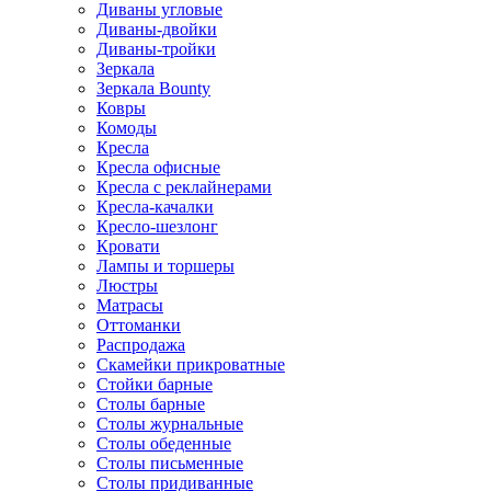
Диваны угловые
Диваны-двойки
Диваны-тройки
Зеркала
Зеркала Bounty
Ковры
Комоды
Кресла
Кресла офисные
Кресла с реклайнерами
Кресла-качалки
Кресло-шезлонг
Кровати
Лампы и торшеры
Люстры
Матрасы
Оттоманки
Распродажа
Скамейки прикроватные
Стойки барные
Столы барные
Столы журнальные
Столы обеденные
Столы письменные
Столы придиванные