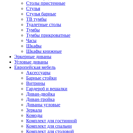
Столы пристенные
Стулья
Стулья барные
ТВ тумбы
Туалетные столы
Тумбы
Тумбы прикроватные
Часы
Шкафы
Шкафы книжные
Эркерные диваны
Угловые диваны
Европейская мебель
Аксессуары
Барные стойки
Витрины
Гардероб и вешалки
Диван-двойка
Диван-тройка
Диваны угловые
Зеркала
Комоды
Комплект для гостинной
Комплект для спальни
Комплект для столовой