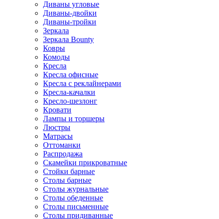
Диваны угловые
Диваны-двойки
Диваны-тройки
Зеркала
Зеркала Bounty
Ковры
Комоды
Кресла
Кресла офисные
Кресла с реклайнерами
Кресла-качалки
Кресло-шезлонг
Кровати
Лампы и торшеры
Люстры
Матрасы
Оттоманки
Распродажа
Скамейки прикроватные
Стойки барные
Столы барные
Столы журнальные
Столы обеденные
Столы письменные
Столы придиванные