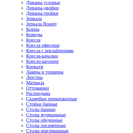
Диваны угловые
Диваны-двойки
Диваны-тройки
Зеркала
Зеркала Bounty
Ковры
Комоды
Кресла
Кресла офисные
Кресла с реклайнерами
Кресла-качалки
Кресло-шезлонг
Кровати
Лампы и торшеры
Люстры
Матрасы
Оттоманки
Распродажа
Скамейки прикроватные
Стойки барные
Столы барные
Столы журнальные
Столы обеденные
Столы письменные
Столы придиванные