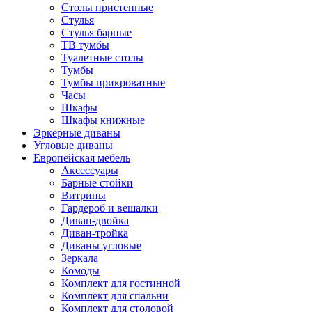
Столы пристенные
Стулья
Стулья барные
ТВ тумбы
Туалетные столы
Тумбы
Тумбы прикроватные
Часы
Шкафы
Шкафы книжные
Эркерные диваны
Угловые диваны
Европейская мебель
Аксессуары
Барные стойки
Витрины
Гардероб и вешалки
Диван-двойка
Диван-тройка
Диваны угловые
Зеркала
Комоды
Комплект для гостинной
Комплект для спальни
Комплект для столовой