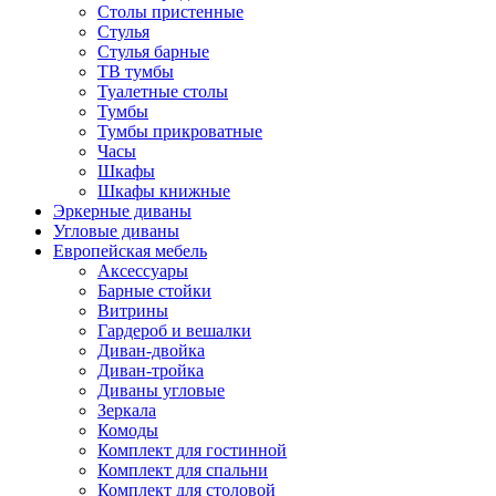
Столы пристенные
Стулья
Стулья барные
ТВ тумбы
Туалетные столы
Тумбы
Тумбы прикроватные
Часы
Шкафы
Шкафы книжные
Эркерные диваны
Угловые диваны
Европейская мебель
Аксессуары
Барные стойки
Витрины
Гардероб и вешалки
Диван-двойка
Диван-тройка
Диваны угловые
Зеркала
Комоды
Комплект для гостинной
Комплект для спальни
Комплект для столовой