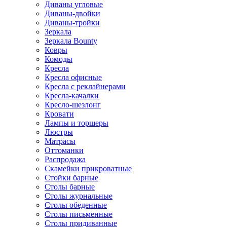
Диваны угловые
Диваны-двойки
Диваны-тройки
Зеркала
Зеркала Bounty
Ковры
Комоды
Кресла
Кресла офисные
Кресла с реклайнерами
Кресла-качалки
Кресло-шезлонг
Кровати
Лампы и торшеры
Люстры
Матрасы
Оттоманки
Распродажа
Скамейки прикроватные
Стойки барные
Столы барные
Столы журнальные
Столы обеденные
Столы письменные
Столы придиванные