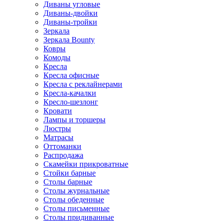
Диваны угловые
Диваны-двойки
Диваны-тройки
Зеркала
Зеркала Bounty
Ковры
Комоды
Кресла
Кресла офисные
Кресла с реклайнерами
Кресла-качалки
Кресло-шезлонг
Кровати
Лампы и торшеры
Люстры
Матрасы
Оттоманки
Распродажа
Скамейки прикроватные
Стойки барные
Столы барные
Столы журнальные
Столы обеденные
Столы письменные
Столы придиванные