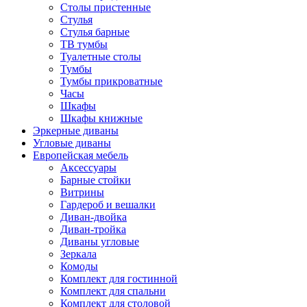
Столы пристенные
Стулья
Стулья барные
ТВ тумбы
Туалетные столы
Тумбы
Тумбы прикроватные
Часы
Шкафы
Шкафы книжные
Эркерные диваны
Угловые диваны
Европейская мебель
Аксессуары
Барные стойки
Витрины
Гардероб и вешалки
Диван-двойка
Диван-тройка
Диваны угловые
Зеркала
Комоды
Комплект для гостинной
Комплект для спальни
Комплект для столовой