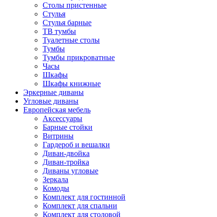
Столы пристенные
Стулья
Стулья барные
ТВ тумбы
Туалетные столы
Тумбы
Тумбы прикроватные
Часы
Шкафы
Шкафы книжные
Эркерные диваны
Угловые диваны
Европейская мебель
Аксессуары
Барные стойки
Витрины
Гардероб и вешалки
Диван-двойка
Диван-тройка
Диваны угловые
Зеркала
Комоды
Комплект для гостинной
Комплект для спальни
Комплект для столовой