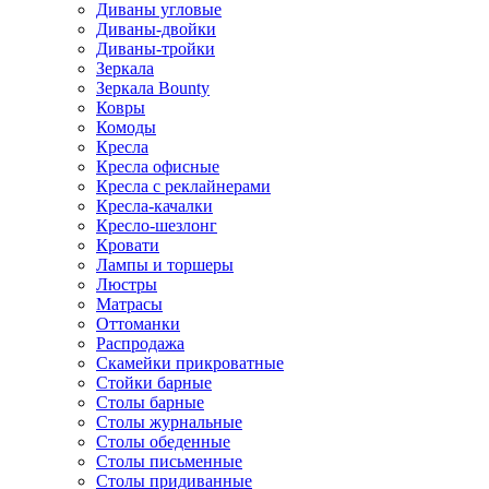
Диваны угловые
Диваны-двойки
Диваны-тройки
Зеркала
Зеркала Bounty
Ковры
Комоды
Кресла
Кресла офисные
Кресла с реклайнерами
Кресла-качалки
Кресло-шезлонг
Кровати
Лампы и торшеры
Люстры
Матрасы
Оттоманки
Распродажа
Скамейки прикроватные
Стойки барные
Столы барные
Столы журнальные
Столы обеденные
Столы письменные
Столы придиванные