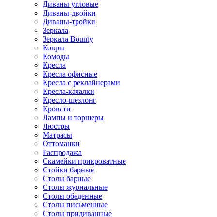
Диваны угловые
Диваны-двойки
Диваны-тройки
Зеркала
Зеркала Bounty
Ковры
Комоды
Кресла
Кресла офисные
Кресла с реклайнерами
Кресла-качалки
Кресло-шезлонг
Кровати
Лампы и торшеры
Люстры
Матрасы
Оттоманки
Распродажа
Скамейки прикроватные
Стойки барные
Столы барные
Столы журнальные
Столы обеденные
Столы письменные
Столы придиванные